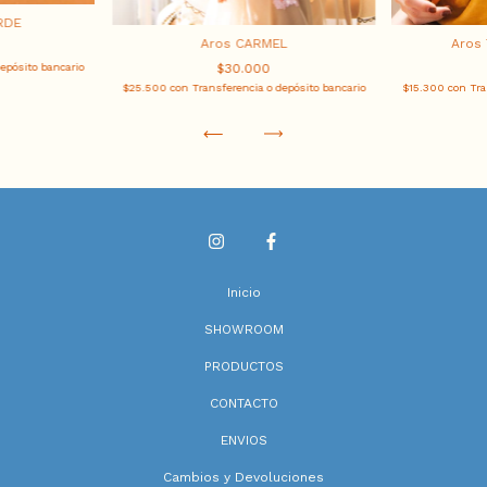
RDE
Aros CARMEL
Aros
$30.000
epósito bancario
$25.500
con
Transferencia o depósito bancario
$15.300
con
Tra
Inicio
SHOWROOM
PRODUCTOS
CONTACTO
ENVIOS
Cambios y Devoluciones