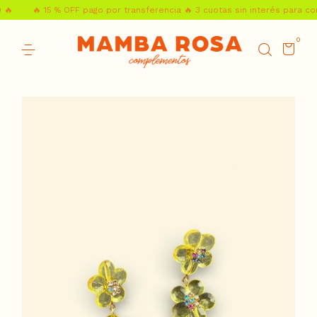

🔥 15 % OFF pago por transferencia 🔥 3 cuotas sin interés para com
0