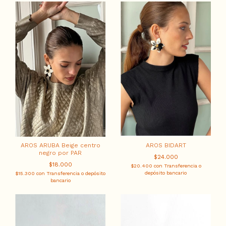
AROS ARUBA Beige centro
AROS BIDART
negro por PAR
$24.000
$18.000
$20.400
con
Transferencia o
depósito bancario
$15.300
con
Transferencia o depósito
bancario