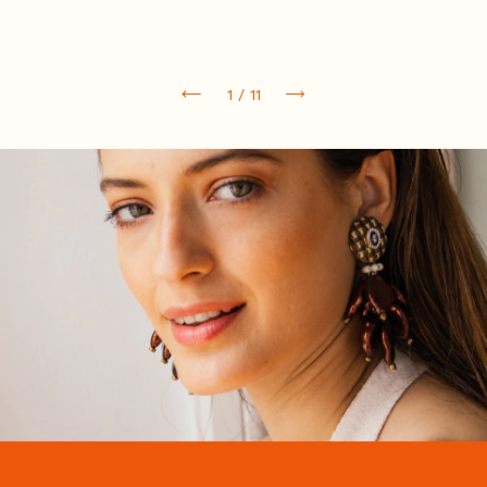
1
/
11