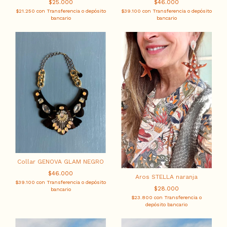
$25.000
$46.000
$21.250
con
Transferencia o depósito
$39.100
con
Transferencia o depósito
bancario
bancario
Collar GENOVA GLAM NEGRO
$46.000
Aros STELLA naranja
$39.100
con
Transferencia o depósito
$28.000
bancario
$23.800
con
Transferencia o
depósito bancario