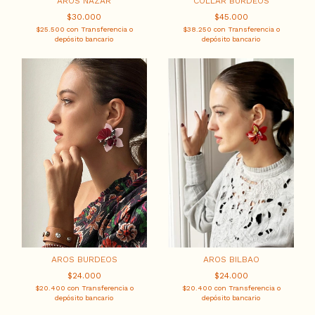
AROS NAZAR
COLLAR BURDEOS
$30.000
$45.000
$25.500
con
Transferencia o
$38.250
con
Transferencia o
depósito bancario
depósito bancario
AROS BURDEOS
AROS BILBAO
$24.000
$24.000
$20.400
con
Transferencia o
$20.400
con
Transferencia o
depósito bancario
depósito bancario