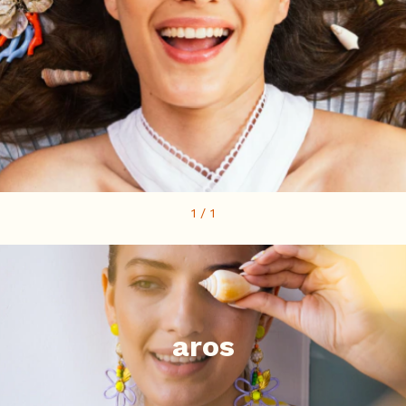
1
/
1
aros