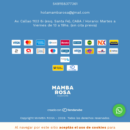
5491158377361
holamambarosa@gmail.com
Av. Callao 1103 8i (esq. Santa Fe), CABA / Horario: Martes a
Viernes de 13 a 19hs. (sin cita previa)
Copyright MAMBA ROSA - 2026. Todos los derechos reservados.
Defensa de las y los consumidores. Para reclamos
ingresá acá.
Al navegar por este sitio
aceptás el uso de cookies
para