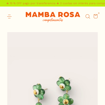
🔥 15 % OFF pago por transferencia 🔥 3 cuotas sin interés para compra
0