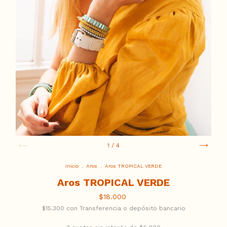
1
/
4
Inicio
.
Aros
.
Aros TROPICAL VERDE
Aros TROPICAL VERDE
$18.000
$15.300
con
Transferencia o depósito bancario