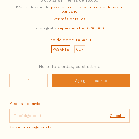
3
cuotas sin interés de
$6.000
15% de descuento
pagando con Transferencia o depósito
bancario
Ver más detalles
Envío gratis
superando los
$200.000
Tipo de cierre:
PASANTE
PASANTE
CLIP
¡No te lo pierdas, es el último!
Entregas para el CP:
Cambiar CP
Medios de envío
Calcular
No sé mi código postal