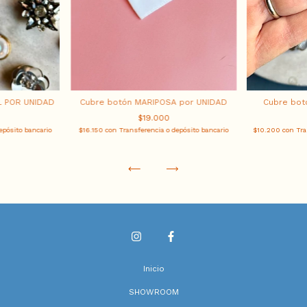
L POR UNIDAD
Cubre botón MARIPOSA por UNIDAD
Cubre bot
$19.000
epósito bancario
$16.150
con
Transferencia o depósito bancario
$10.200
con
Tra
Inicio
SHOWROOM