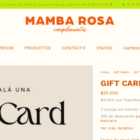
as sin interés para compras superiores a $100.000 🔥
🔥 15 % OFF pago
WROOM
PRODUCTOS
CONTACTO
ENVIOS
Cambios
Inicio
.
Gift Cards
.
GIF
GIFT CAR
$25.000
$21.250
con
Transfer
3
cuotas sin interés
15% de descuento
pa
bancario
Ver más detalles