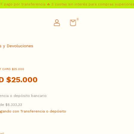
 por transferencia 🔥 3 cuotas sin interés para compras superiores a $10
0
 y Devoluciones
T CARD $25.000
D $25.000
encia o depósito bancario
 de
$8.333,33
gando con Transferencia o depósito