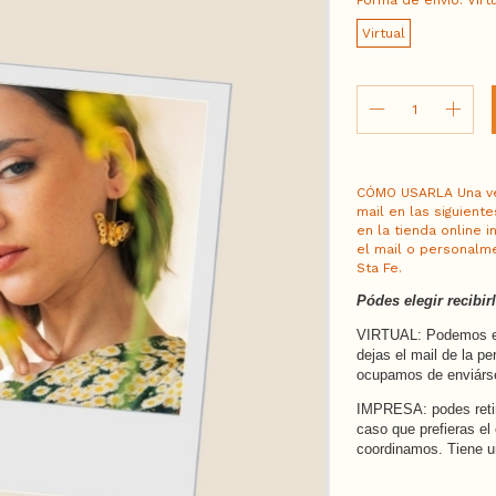
Forma de envio:
Virt
Virtual
CÓMO USARLA Una vez
mail en las siguiente
en la tienda online i
el mail o personalm
Sta Fe.
Pódes elegir recibir
VIRTUAL: Podemos env
dejas el mail de la pe
ocupamos de enviárse
IMPRESA: podes retir
caso que prefieras el
coordinamos. Tiene u