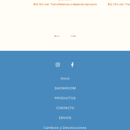
$16.150
con
Transferencia o depósito bancario
$12.750
con
Tra
Inicio
SHOWROOM
PRODUCTOS
CONTACTO
ENVIOS
Cambios y Devoluciones