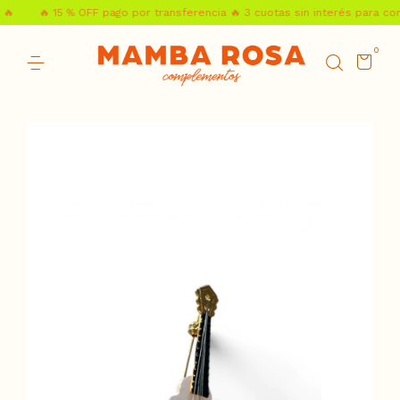
🔥
🔥 15 % OFF pago por transferencia 🔥 3 cuotas sin interés para com
0