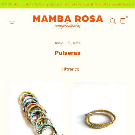
00.000 🔥
🔥 15 % OFF pago por transferencia 🔥 3 cuotas sin interés p
0
Inicio
.
Pulseras
Pulseras
Filtrar
(
1
)